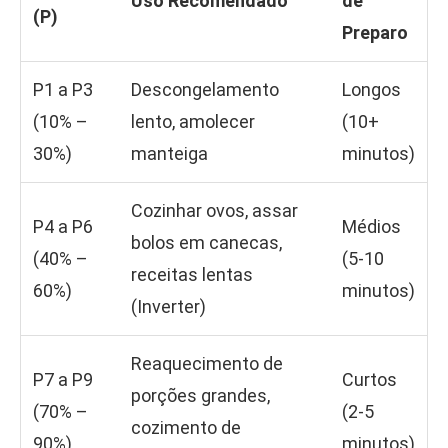
Uso Recomendado
de
(P)
Preparo
P1 a P3
Descongelamento
Longos
(10% –
lento, amolecer
(10+
30%)
manteiga
minutos)
Cozinhar ovos, assar
P4 a P6
Médios
bolos em canecas,
(40% –
(5-10
receitas lentas
60%)
minutos)
(Inverter)
Reaquecimento de
P7 a P9
Curtos
porções grandes,
(70% –
(2-5
cozimento de
90%)
minutos)