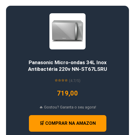
Panasonic Micro-ondas 34L Inox
Antibactéria 220v NN-ST67LSRU
⭐⭐⭐⭐
(4.7/5)
719,00
🔥 Gostou? Garanta o seu agora!
🛒 COMPRAR NA AMAZON