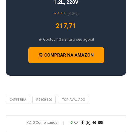
1.2L, 220V
⭐⭐⭐⭐
(4.5/5)
217,71
🔥 Gostou? Garanta o seu agora!
🛒 COMPRAR NA AMAZON
CAFETEIRA
R$100-300
TOP AVALIADO
0 Comentários
0