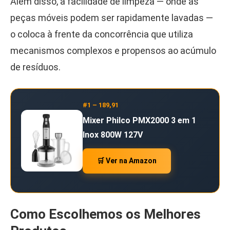
Além disso, a facilidade de limpeza — onde as
peças móveis podem ser rapidamente lavadas —
o coloca à frente da concorrência que utiliza
mecanismos complexos e propensos ao acúmulo
de resíduos.
#1 – 189,91
Mixer Philco PMX2000 3 em 1
Inox 800W 127V
🛒 Ver na Amazon
Como Escolhemos os Melhores