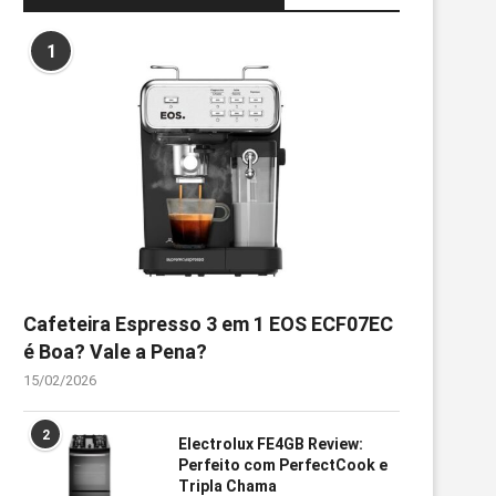
1
Cafeteira Espresso 3 em 1 EOS ECF07EC
é Boa? Vale a Pena?
15/02/2026
2
Electrolux FE4GB Review:
Perfeito com PerfectCook e
Tripla Chama