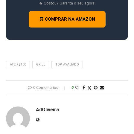
🔥 Gostou? Garanta o seu agora!
🛒 COMPRAR NA AMAZON
ATÉ R$100
GRILL
TOP AVALIADO
0 Comentários
0
AdOliveira