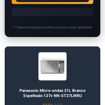
💡 Clique em qualquer produto para ver o preço atualizado
Panasonic Micro-ondas 21L Branco
Espelhado 127v NN-ST27LWRU
⭐⭐⭐⭐
(4.6/5)