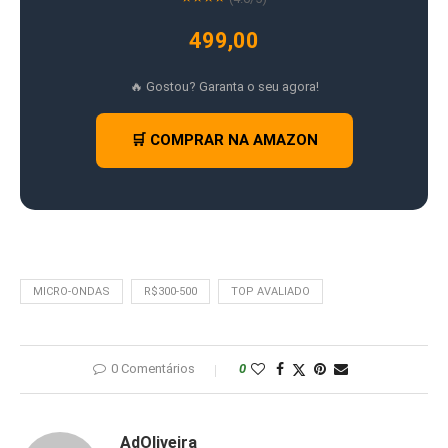
499,00
🔥 Gostou? Garanta o seu agora!
🛒 COMPRAR NA AMAZON
MICRO-ONDAS
R$300-500
TOP AVALIADO
0 Comentários
0
AdOliveira