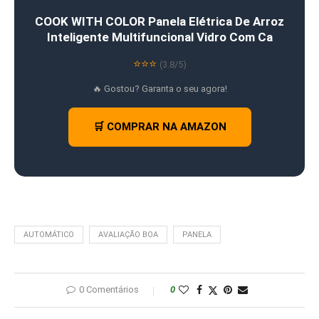
COOK WITH COLOR Panela Elétrica De Arroz
Inteligente Multifuncional Vidro Com Ca
⭐⭐⭐
(3.8/5)
🔥 Gostou? Garanta o seu agora!
🛒 COMPRAR NA AMAZON
AUTOMÁTICO
AVALIAÇÃO BOA
PANELA
0 Comentários
0