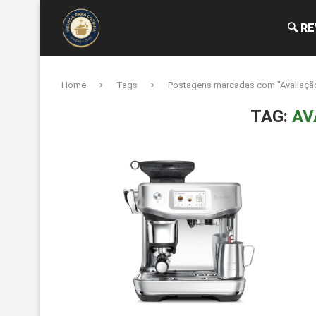
🔍 R
Home
Tags
Postagens marcadas com "Avaliaçã
TAG:
AV