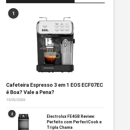
1
Cafeteira Espresso 3 em 1 EOS ECF07EC
é Boa? Vale a Pena?
15/02/2026
2
Electrolux FE4GB Review:
Perfeito com PerfectCook e
Tripla Chama