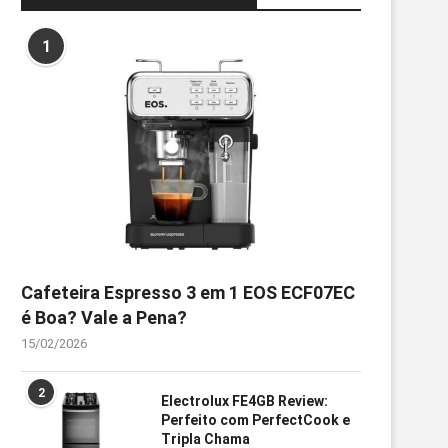
1
Cafeteira Espresso 3 em 1 EOS ECF07EC
é Boa? Vale a Pena?
15/02/2026
2
Electrolux FE4GB Review:
Perfeito com PerfectCook e
Tripla Chama