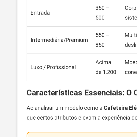
350 –
Corp
Entrada
500
sist
550 –
Mult
Intermediária/Premium
850
desl
Acima
Moedo
Luxo / Profissional
de 1.200
cone
Características Essenciais: O
Ao analisar um modelo como a
Cafeteira El
que certos atributos elevam a experiência de