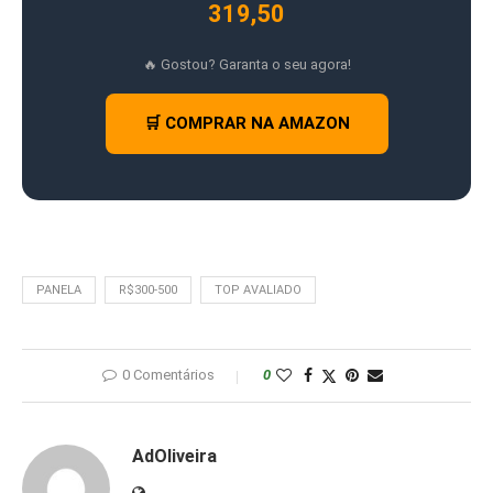
319,50
🔥 Gostou? Garanta o seu agora!
🛒 COMPRAR NA AMAZON
PANELA
R$300-500
TOP AVALIADO
0 Comentários
0
AdOliveira