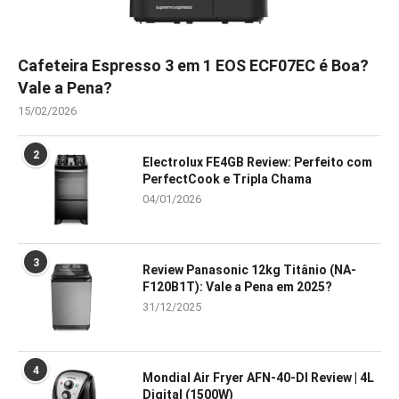
Cafeteira Espresso 3 em 1 EOS ECF07EC é Boa?
Vale a Pena?
15/02/2026
2
Electrolux FE4GB Review: Perfeito com
PerfectCook e Tripla Chama
04/01/2026
3
Review Panasonic 12kg Titânio (NA-
F120B1T): Vale a Pena em 2025?
31/12/2025
4
Mondial Air Fryer AFN-40-DI Review | 4L
Digital (1500W)