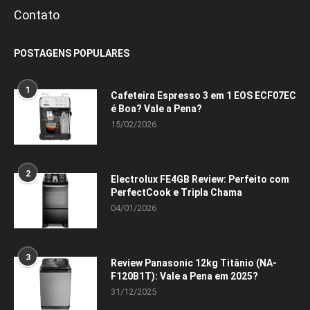
Contato
POSTAGENS POPULARES
1
Cafeteira Espresso 3 em 1 EOS ECF07EC
é Boa? Vale a Pena?
15/02/2026
2
Electrolux FE4GB Review: Perfeito com
PerfectCook e Tripla Chama
04/01/2026
3
Review Panasonic 12kg Titânio (NA-
F120B1T): Vale a Pena em 2025?
31/12/2025