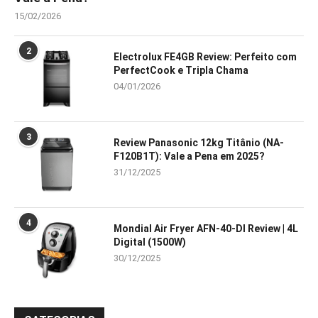
15/02/2026
2
Electrolux FE4GB Review: Perfeito com
PerfectCook e Tripla Chama
04/01/2026
3
Review Panasonic 12kg Titânio (NA-
F120B1T): Vale a Pena em 2025?
31/12/2025
4
Mondial Air Fryer AFN-40-DI Review | 4L
Digital (1500W)
30/12/2025