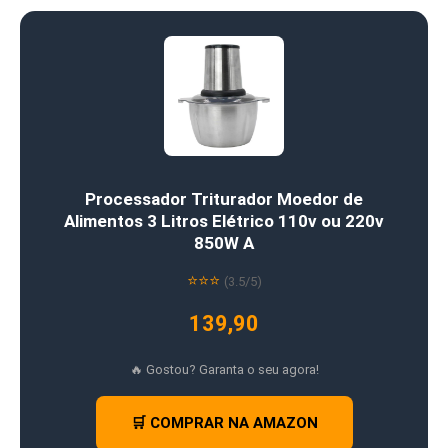
Processador Triturador Moedor de
Alimentos 3 Litros Elétrico 110v ou 220v
850W A
⭐⭐⭐
(3.5/5)
139,90
🔥 Gostou? Garanta o seu agora!
🛒 COMPRAR NA AMAZON