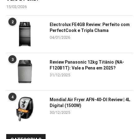
15/02/2026
2
Electrolux FE4GB Review: Perfeito com
PerfectCook e Tripla Chama
04/01/2026
3
Review Panasonic 12kg Titânio (NA-
F120B1T): Vale a Pena em 2025?
31/12/2025
4
Mondial Air Fryer AFN-40-DI Review | 4L
Digital (1500W)
30/12/2025