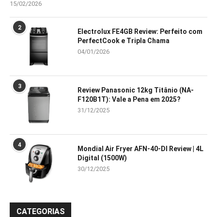
15/02/2026
2
Electrolux FE4GB Review: Perfeito com
PerfectCook e Tripla Chama
04/01/2026
3
Review Panasonic 12kg Titânio (NA-
F120B1T): Vale a Pena em 2025?
31/12/2025
4
Mondial Air Fryer AFN-40-DI Review | 4L
Digital (1500W)
30/12/2025
CATEGORIAS