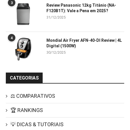
3
Review Panasonic 12kg Titânio (NA-
F120B1T): Vale a Pena em 2025?
31/12/2025
4
Mondial Air Fryer AFN-40-DI Review | 4L
Digital (1500W)
30/12/2025
CATEGORIAS
⚖️ COMPARATIVOS
🏆 RANKINGS
💡 DICAS & TUTORIAIS