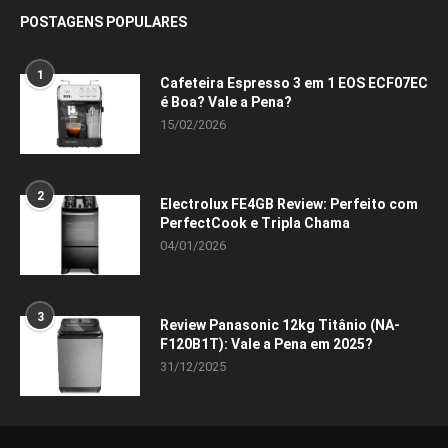
POSTAGENS POPULARES
1
Cafeteira Espresso 3 em 1 EOS ECF07EC
é Boa? Vale a Pena?
15/02/2026
2
Electrolux FE4GB Review: Perfeito com
PerfectCook e Tripla Chama
04/01/2026
3
Review Panasonic 12kg Titânio (NA-
F120B1T): Vale a Pena em 2025?
31/12/2025