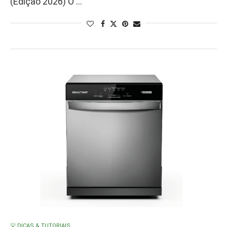
(Edição 2026) O …
💡 DICAS & TUTORIAIS