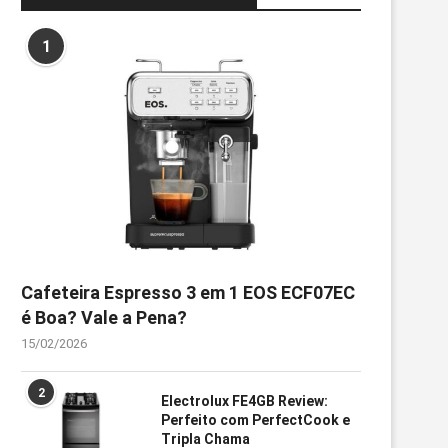
1
Cafeteira Espresso 3 em 1 EOS ECF07EC
é Boa? Vale a Pena?
15/02/2026
2
Electrolux FE4GB Review:
Perfeito com PerfectCook e
Tripla Chama