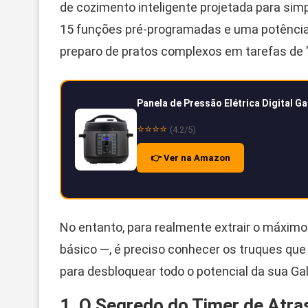
de cozimento inteligente projetada para simp
15 funções pré-programadas e uma potência
preparo de pratos complexos em tarefas de "c
Panela de Pressão Elétrica Digital G
⭐⭐⭐⭐
(4.2/5)
👉 Ver na Amazon
No entanto, para realmente extrair o máximo 
básico —, é preciso conhecer os truques que
para desbloquear todo o potencial da sua Ga
1. O Segredo do Timer de Atr