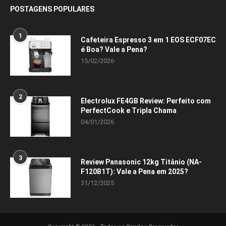
POSTAGENS POPULARES
1
Cafeteira Espresso 3 em 1 EOS ECF07EC
é Boa? Vale a Pena?
15/02/2026
2
Electrolux FE4GB Review: Perfeito com
PerfectCook e Tripla Chama
04/01/2026
3
Review Panasonic 12kg Titânio (NA-
F120B1T): Vale a Pena em 2025?
31/12/2025